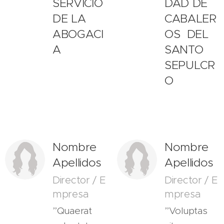
SERVICIO
DAD DE
DE LA
CABALER
ABOGACI
OS DEL
A
SANTO
SEPULCR
O
Nombre
Nombre
Apellidos
Apellidos
Director / E
Director / E
mpresa
mpresa
”Quaerat
”Voluptas