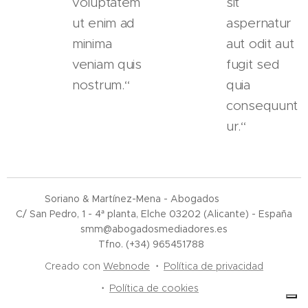
voluptatem
sit
ut enim ad
aspernatur
minima
aut odit aut
veniam quis
fugit sed
nostrum.“
quia
consequunt
ur.“
Soriano & Martínez-Mena - Abogados
C/ San Pedro, 1 - 4ª planta, Elche 03202 (Alicante) - España
smm@abogadosmediadores.es
Tfno. (+34) 965451788
Creado con
Webnode
Política de privacidad
Política de cookies