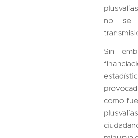
plusvalía
no se h
transmisi
Sin emba
financia
estadíst
provocad
como fuen
plusvalía
ciudada
minusvalo