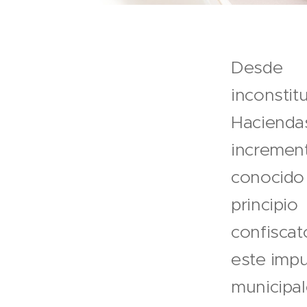
Desde q
inconsti
Hacienda
increment
conocid
principi
confiscat
este imp
municipal