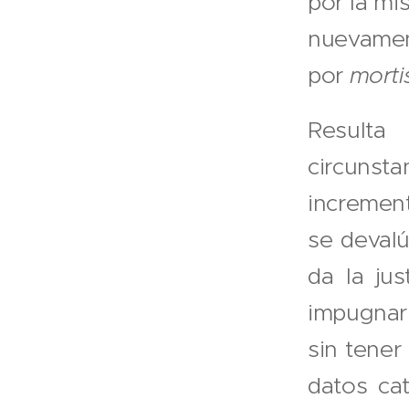
por la mi
nuevamen
por
morti
Resulta
circunst
increment
se devalú
da la ju
impugnar 
sin tener
datos cat