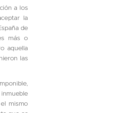
ción a los
ceptar la
 España de
es más o
o aquella
nieron las
imponible,
 inmueble
e el mismo