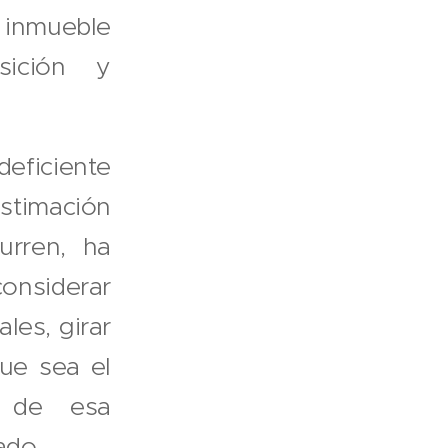
l inmueble
sición y
eficiente
stimación
urren, ha
onsiderar
les, girar
que sea el
a de esa
ado.