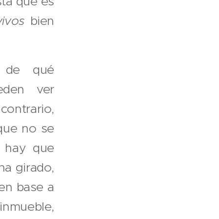
sta que es
vivos
bien
o de qué
ueden ver
contrario,
 que no se
o hay que
ha girado,
 en base a
 inmueble,