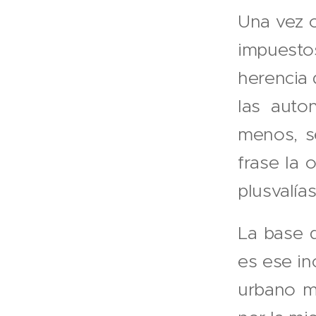
Una vez o
impuesto
herencia 
las aut
menos, s
frase la 
plusvalía
La base d
es ese i
urbano mi