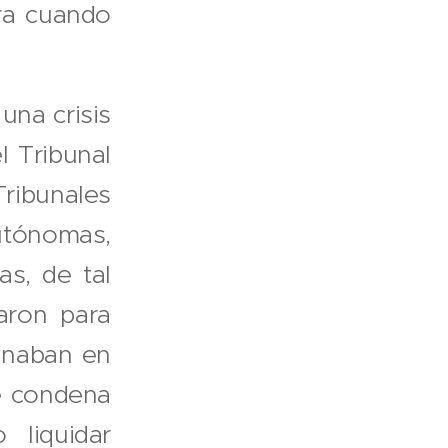
ara cuando
una crisis
l Tribunal
ribunales
tónomas,
as, de tal
aron para
inaban en
e condena
 liquidar