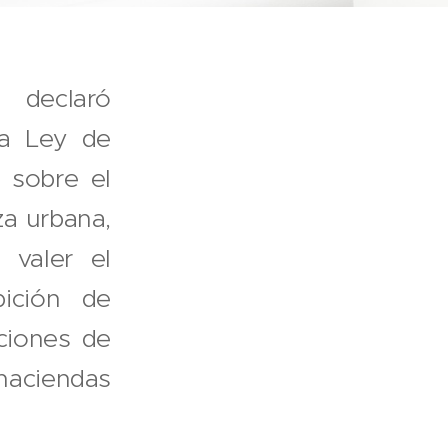
 declaró
la Ley de
 sobre el
za urbana,
 valer el
bición de
aciones de
haciendas