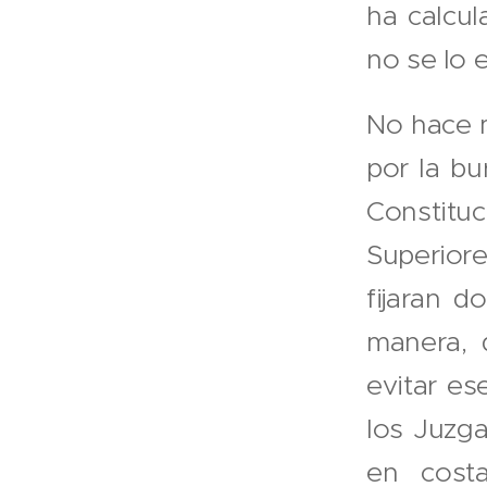
ha calcul
no se lo e
No hace m
por la bu
Constitu
Superio
fijaran d
manera, 
evitar e
los Juzg
en costa