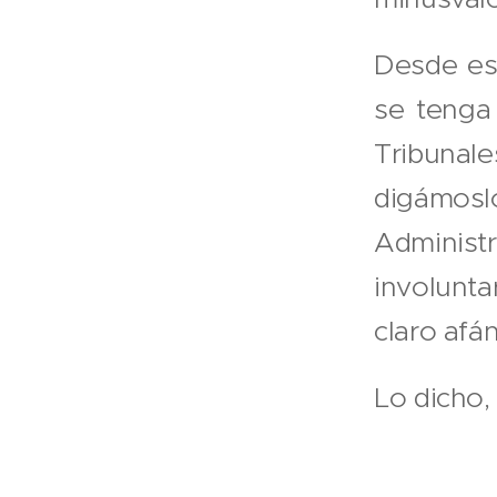
Desde es
se tenga 
Tribunale
digámosl
Administ
involunta
claro afá
Lo dicho