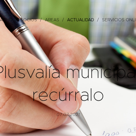
PACHO
SOCIOS
AREAS
ACTUALIDAD
SERVICIOS ONL
lusvalía municipa
recúrralo
07.07.2021