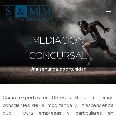
MEDIACION
CONCURSAL
Una segunda oportunidad
Como
expertos en Derecho Mercanti
l somos
conscientes de la importancia y trascendencia
que para
empresas y particulares
en