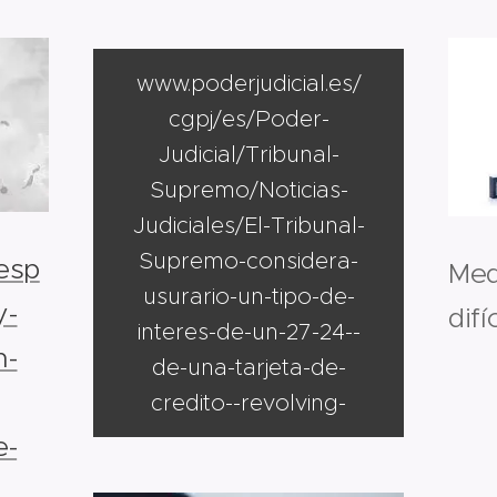
www.poderjudicial.es/
cgpj/es/Poder-
Judicial/Tribunal-
Supremo/Noticias-
Judiciales/El-Tribunal-
Supremo-considera-
esp
Med
usurario-un-tipo-de-
y-
difí
interes-de-un-27-24--
n-
de-una-tarjeta-de-
credito--revolving-
e-