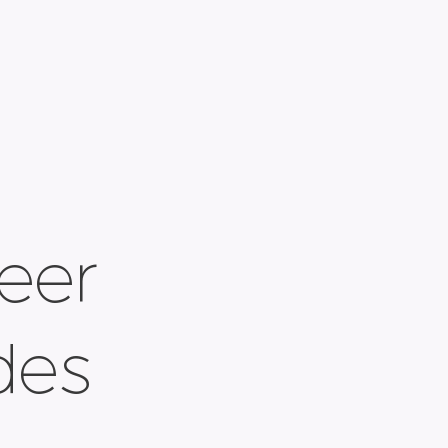
leer
des