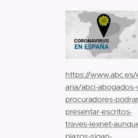
https://www.abc.es/
ana/abci-abogados-
procuradores-podra
presentar-escritos-
traves-lexnet-aunqu
plazos-sigan-