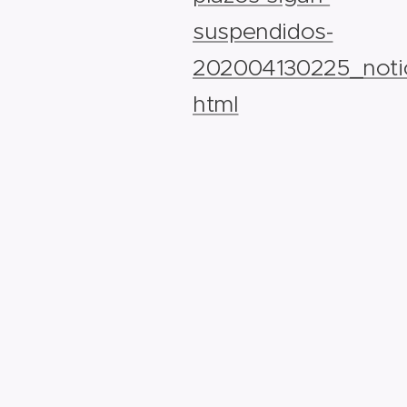
suspendidos-
202004130225_notic
html